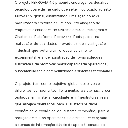
O projeto FERROVIA 4.0 pretende endereçar os desafios 
tecnológicos e de mercado que se têm  colocado ao setor 
ferroviário  global, dinamizando  uma ação coletiva 
mobilizadora em torno de um conjunto alargado de 
empresas e entidades do Sistema de I&I que integram o 
Cluster  da  Plataforma  Ferroviária  Portuguesa,  na  
realização  de  atividades  inovadoras  de investigação  
industrial  que  potenciem  o  desenvolvimento  
experimental  e  a  demonstração de novas soluções 
suscetíveis de promover maior capacidade operacional, 
sustentabilidade e competitividade a sistemas ferroviários.
O  projeto  tem  como  objetivo  global  desenvolver  
diferentes  componentes,  ferramentas  e sistemas,  a  ser  
testados  em  material  circulante  e  infraestruturas  reais,  
que  estejam orientados  para  a  sustentabilidade  
económica  e  ecológica  do  sistema  ferroviário,  para  a 
redução de custos operacionais e de manutenção; para 
sistemas de informação fiáveis de apoio à tomada de 