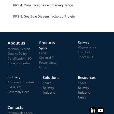
PPS 4. Comunicações e Cibersegurança
PPS 5. Gestão e Disseminação do Projeto
About us
Products
Railway
WagonSense
Space
Mission
 /
 Vision
TrainBot
EGSE
Quality Policy
Spectral-U
Spectral-T
Certification ISO
Power Units
Code of Conduct
Orion
Industry
Solutions
Resources
Automated Testing
Space
Space
EVO4Test
Railway
Railway
Assembly Lines
Industry
Industry
News
Contacts
info@evoleo.tech